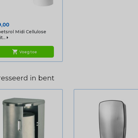
ijs
9,00
etsrol Midi Cellulose
t...
shopping_cart
Voeg toe
esseerd in bent