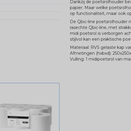
Dankzij de poetsrolhouder be
papier. Maar welke poetsrolhou
op functionaliteit, maar ook o
De Qbic-line poetsrolhouder mi
rasechte Qbic-line, met strak
midi poetsrol is verborgen a
stijlvol kan een praktische poe
Materiaal: RVS gelaste kap v
Afmetingen (hxbxd): 250x25
Vulling: 1 midipoetsrol van 