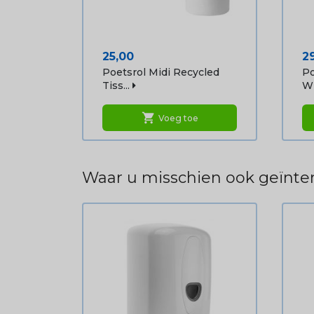
Prijs
Pr
25,00
2
Poetsrol Midi Recycled
Po
Tiss...
Wi
shopping_cart
Voeg toe
Waar u misschien ook geïnter