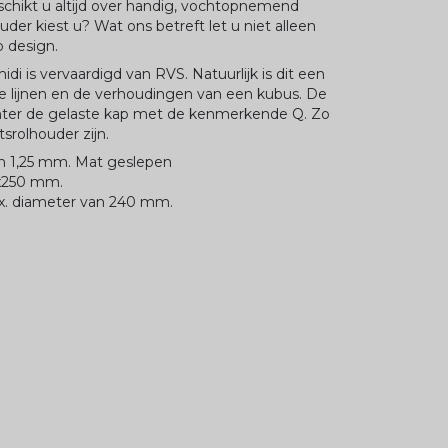
schikt u altijd over handig, vochtopnemend
der kiest u? Wat ons betreft let u niet alleen
p design.
di is vervaardigd van RVS. Natuurlijk is dit een
ke lijnen en de verhoudingen van een kubus. De
chter de gelaste kap met de kenmerkende Q. Zo
tsrolhouder zijn.
an 1,25 mm. Mat geslepen
0x250 mm.
max. diameter van 240 mm.