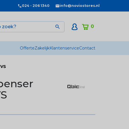
024 - 206 1340
info@noviostores.nl
0

Offerte
Zakelijk
Klantenservice
Contact
RVS
spenser
VS