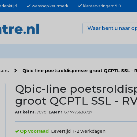
check
check
edenktijd
webshop keurmerk
klantervaringen: 9.0
nsers
Qbic-line poetsroldispenser groot QCPTL SSL - 
Qbic-line poetsroldi
groot QCPTL SSL - R
Artikel nr.
7070
EAN nr.
8717775680727
Op voorraad
Levertijd:
1-2 werkdagen