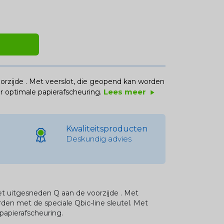
orzijde . Met veerslot, die geopend kan worden
Lees meer
or optimale papierafscheuring.
play_arrow
Kwaliteitsproducten
Deskundig advies
et uitgesneden Q aan de voorzijde . Met
den met de speciale Qbic-line sleutel. Met
 papierafscheuring.