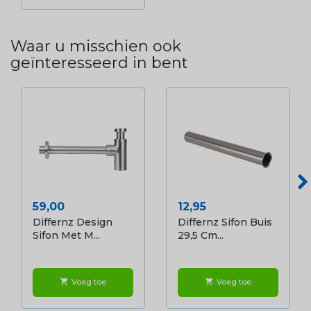
Waar u misschien ook
geïnteresseerd in bent
Prijs
Prijs
59,00
12,95
Differnz Design
Differnz Sifon Buis
Sifon Met M...
29,5 Cm...
Voeg toe
Voeg toe
shopping_cart
shopping_cart