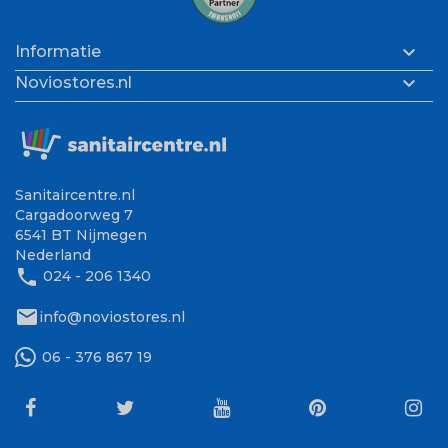

Informatie

Noviostores.nl
Sanitaircentre.nl
Cargadoorweg 7
6541 BT Nijmegen
Nederland
phone
024 - 206 1340
mail
info@noviostores.nl
06 - 376 867 19