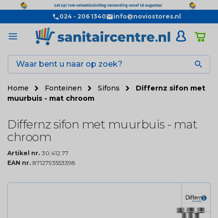
024 - 206 1340
info@noviostores.nl

Home
Fonteinen
Sifons
Differnz sifon met
muurbuis - mat chroom
Differnz sifon met muurbuis - mat
chroom
Artikel nr.
30.412.77
EAN nr.
8712793553398