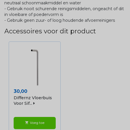
neutraal schoonmaakmiddel en water
- Gebruik nooit schurende reinigsmiddelen, ongeacht of dit
in vloeibare of poedervorm is
- Gebruik geen zuur- of loog houdende afvoerreinigers
Accessoires voor dit product
Prijs
30,00
Differnz Vloerbuis
Voor Sif...
Voeg toe
shopping_cart