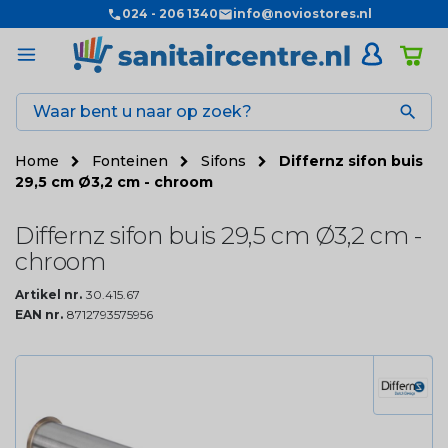
024 - 206 1340
info@noviostores.nl

Home
Fonteinen
Sifons
Differnz sifon buis
29,5 cm Ø3,2 cm - chroom
Differnz sifon buis 29,5 cm Ø3,2 cm -
chroom
Artikel nr.
30.415.67
EAN nr.
8712793575956