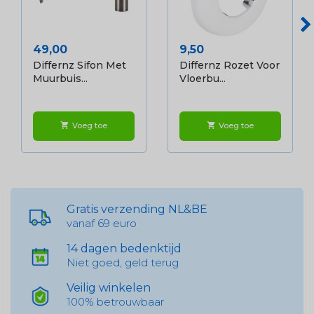
Prijs
Prijs
49,00
9,50
Differnz Sifon Met
Differnz Rozet Voor
Muurbuis...
Vloerbu...
Voeg toe
Voeg toe
shopping_cart
shopping_cart
Gratis verzending NL&BE
vanaf 69 euro
14 dagen bedenktijd
Niet goed, geld terug
Veilig winkelen
100% betrouwbaar