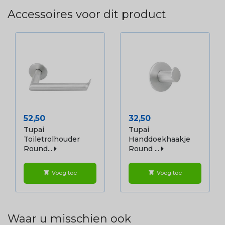
Accessoires voor dit product
Prijs
Prijs
52,50
32,50
Tupai
Tupai
Toiletrolhouder
Handdoekhaakje
Round...
Round ...
Voeg toe
Voeg toe
shopping_cart
shopping_cart
Waar u misschien ook