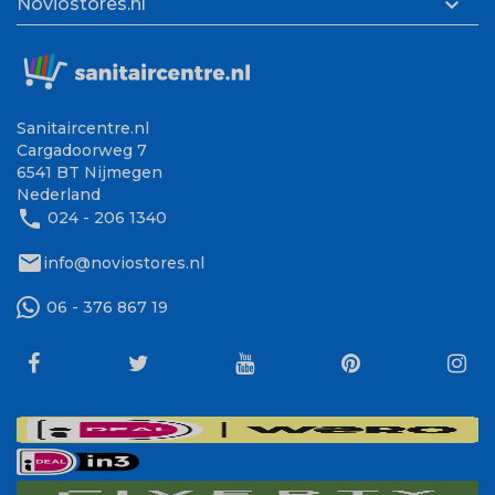

Noviostores.nl
Sanitaircentre.nl
Cargadoorweg 7
6541 BT Nijmegen
Nederland
phone
024 - 206 1340
mail
info@noviostores.nl
06 - 376 867 19