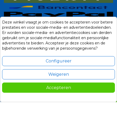
Deze winkel vraagt je om cookies te accepteren voor betere
prestaties en voor sociale-media- en advertentiedoeleinden.
Er worden sociale-media- en advertentiecookies van derden
gebruikt om je sociale-mediafunctionaliteit en persoonlijke
advertenties te bieden. Accepteer je deze cookies en de
bijbehorende verwerking van je persoonsgegevens?
Configureer
Weigeren
Alle prijzen zijn in Euro, inclusief BTW en andere heffingen en exclusief
eventuele verzendkosten.
Accepteren
© 2014-2026 Noviostores.nl. Alle rechten voorbehouden.
95,00
In winkelwagen

Update cookie voorkeuren