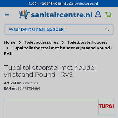
024 - 206 1340
info@noviostores.nl

Home
Toilet accessoires
Toiletborstelhouders
Tupai toiletborstel met houder vrijstaand Round -
RVS
Tupai toiletborstel met houder
vrijstaand Round - RVS
Artikel nr.
22903032
EAN nr.
8717727191486