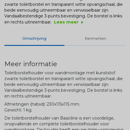
zwarte toiletborstel en transparant witte opvangschaal, die
beide eenvoudig uitneembaar en verwisselbaar zijn.
Vandaalbestendige 3-punts bevestiging. De borstel is links
Lees meer
en rechts uitneembaar.
play_arrow
Omschrijving
Kenmerken
Meer informatie
Toiletborstelhouder voor wandmontage met kunststof
zwarte toiletborstel en transparant witte opvangschaal, die
beide eenvoudig uitneembaar en verwisselbaar zijn.
Vandaalbestendige 3-punts bevestiging. De borstel is links
en rechts uitneembaar.
Afmetingen (hxbxd): 230x115x115 mm.
Gewicht: 1 kg.
De toiletborstelhouder van Basicline is een voordelige,
onopvallende en complete toiletborstelhouder voor
wandmontage. De houder heeft een neutrale vormgeving