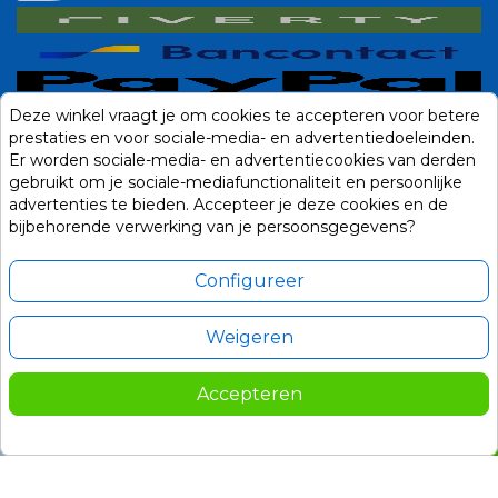
Deze winkel vraagt je om cookies te accepteren voor betere
prestaties en voor sociale-media- en advertentiedoeleinden.
Er worden sociale-media- en advertentiecookies van derden
gebruikt om je sociale-mediafunctionaliteit en persoonlijke
advertenties te bieden. Accepteer je deze cookies en de
bijbehorende verwerking van je persoonsgegevens?
Configureer
Weigeren
Alle prijzen zijn in Euro, inclusief BTW en andere heffingen en exclusief
eventuele verzendkosten.
Accepteren
© 2014-2026 Noviostores.nl. Alle rechten voorbehouden.
57,50
In winkelwagen

Update cookie voorkeuren