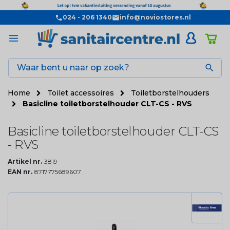
024 - 206 1340
info@noviostores.nl

Home
Toilet accessoires
Toiletborstelhouders
Basicline toiletborstelhouder CLT-CS - RVS
Basicline toiletborstelhouder CLT-CS
- RVS
Artikel nr.
3819
EAN nr.
8717775689607