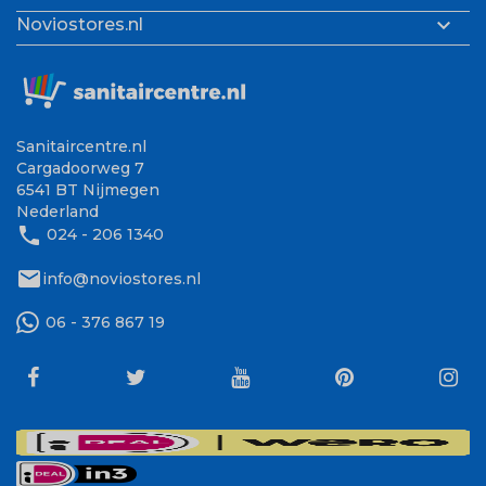

Noviostores.nl
Sanitaircentre.nl
Cargadoorweg 7
6541 BT Nijmegen
Nederland
phone
024 - 206 1340
mail
info@noviostores.nl
06 - 376 867 19