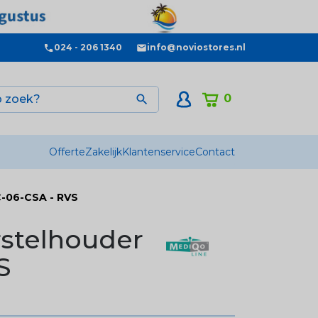
024 - 206 1340
info@noviostores.nl
0

Offerte
Zakelijk
Klantenservice
Contact
C-06-CSA - RVS
rstelhouder
S