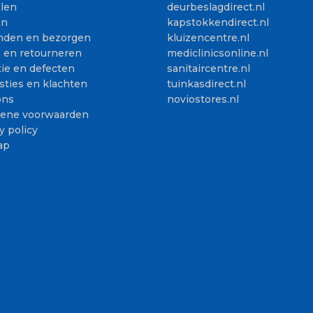
llen
deurbeslagdirect.nl
en
kapstokkendirect.nl
nden en bezorgen
kluizencentre.nl
n en retourneren
mediclinicsonline.nl
ie en defecten
sanitaircentre.nl
sties en klachten
tuinkasdirect.nl
ons
noviostores.nl
ene voorwaarden
y policy
ap