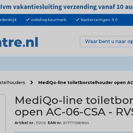
check
check
edenktijd
webshop keurmerk
klantervaringen: 9.0
rstelhouders
MediQo-line toiletborstelhouder open A
MediQo-line toiletbo
open AC-06-CSA - RV
Artikel nr.
13206
EAN nr.
8717775681854