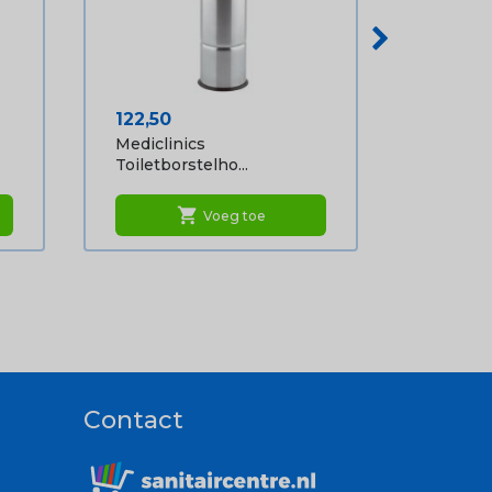
Prijs
122,50
Mediclinics
Toiletborstelho...
shopping_cart
Voeg toe
Contact