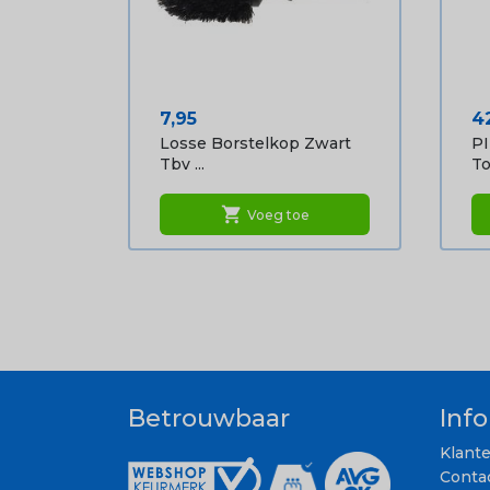
Prijs
Pr
7,95
4
Losse Borstelkop Zwart
P
Tbv ...
To
shopping_cart
Voeg toe
Betrouwbaar
Inf
Klant
Conta