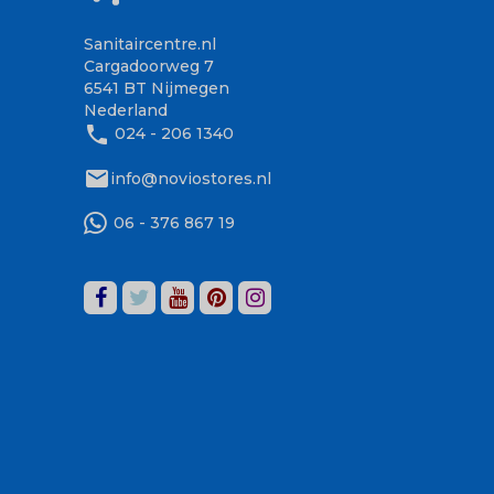
Sanitaircentre.nl
Cargadoorweg 7
6541 BT Nijmegen
Nederland
phone
024 - 206 1340
mail
info@noviostores.nl
06 - 376 867 19