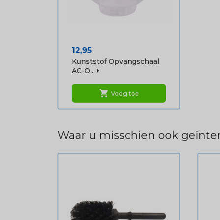
Prijs
12,95
Kunststof Opvangschaal
AC-O...
shopping_cart
Voeg toe
Waar u misschien ook geïnter