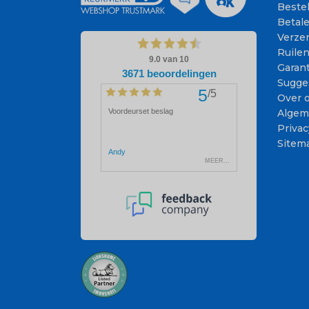
Beste
Betal
Verze
Ruile
Garant
Sugge
Over 
Algem
Privac
Sitem