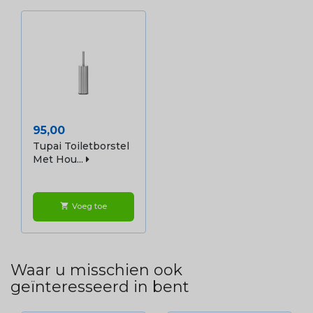
Prijs
95,00
Tupai Toiletborstel
Met Hou...
Voeg toe
shopping_cart
Waar u misschien ook
geïnteresseerd in bent