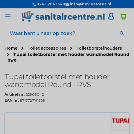
024 - 206 1340
info@noviostores.nl

Home
Toilet accessoires
Toiletborstelhouders
Tupai toiletborstel met houder wandmodel Round
- RVS
Tupai toiletborstel met houder
wandmodel Round - RVS
Artikel nr.
22903042
EAN nr.
8717727191509