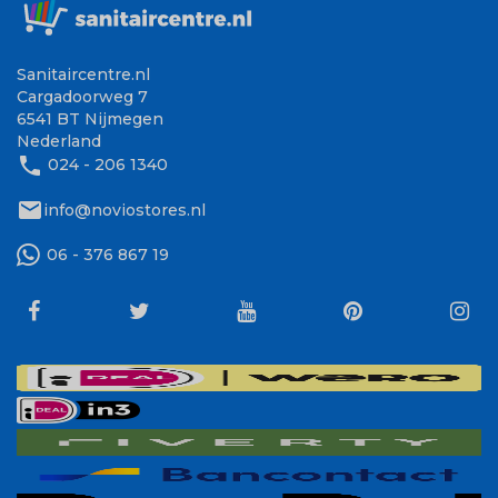
Sanitaircentre.nl
Cargadoorweg 7
6541 BT Nijmegen
Nederland
phone
024 - 206 1340
mail
info@noviostores.nl
06 - 376 867 19