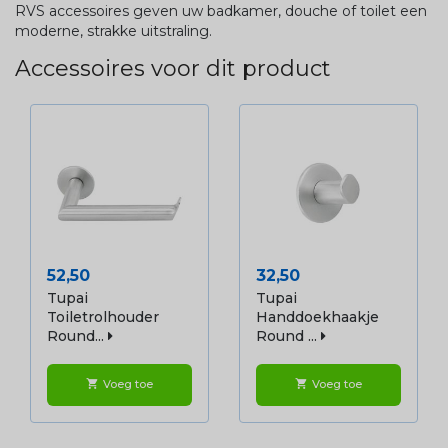
RVS accessoires geven uw badkamer, douche of toilet een
moderne, strakke uitstraling.
Accessoires voor dit product
Prijs
Prijs
52,50
32,50
Tupai
Tupai
Toiletrolhouder
Handdoekhaakje
Round...
Round ...
Voeg toe
Voeg toe
shopping_cart
shopping_cart