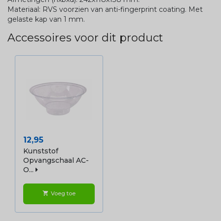
Materiaal: RVS voorzien van anti-fingerprint coating. Met
gelaste kap van 1 mm.
Accessoires voor dit product
Prijs
12,95
Kunststof
Opvangschaal AC-
O...
Voeg toe
shopping_cart