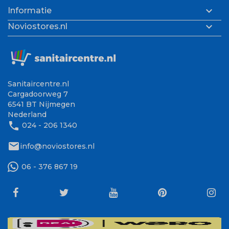

Informatie

Noviostores.nl
Sanitaircentre.nl
Cargadoorweg 7
6541 BT Nijmegen
Nederland
phone
024 - 206 1340
mail
info@noviostores.nl
06 - 376 867 19