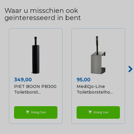
Waar u misschien ook
geïnteresseerd in bent
Prijs
Prijs
349,00
95,00
PIET BOON PB300
MediQo-Line
Toiletborst...
Toiletborstelho...
Voeg toe
Voeg toe
shopping_cart
shopping_cart