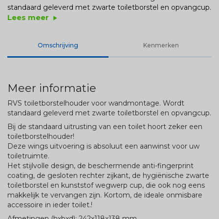
standaard geleverd met zwarte toiletborstel en opvangcup.
Lees meer
play_arrow
Omschrijving
Kenmerken
Meer informatie
RVS toiletborstelhouder voor wandmontage. Wordt
standaard geleverd met zwarte toiletborstel en opvangcup.
Bij de standaard uitrusting van een toilet hoort zeker een
toiletborstelhouder!
Deze wings uitvoering is absoluut een aanwinst voor uw
toiletruimte.
Het stijlvolle design, de beschermende anti-fingerprint
coating, de gesloten rechter zijkant, de hygiënische zwarte
toiletborstel en kunststof wegwerp cup, die ook nog eens
makkelijk te vervangen zijn. Kortom, de ideale onmisbare
accessoire in ieder toilet.!
Afmetingen (hxbxd): 242x118x138 mm.