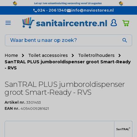
024 - 206 1340
info@noviostores.nl

Home
Toilet accessoires
Toiletrolhouders
SanTRAL PLUS jumboroldispenser groot Smart-Ready
- RVS
SanTRAL PLUS jumboroldispenser
groot Smart-Ready - RVS
Artikel nr.
3301453
EAN nr.
4054009281621