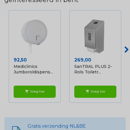
Prijs
Prijs
92,50
269,00
Mediclinics
SanTRAL PLUS 2-
Jumboroldispens...
Rols Toiletr...
Voeg toe
Voeg toe
shopping_cart
shopping_cart
Gratis verzending NL&BE