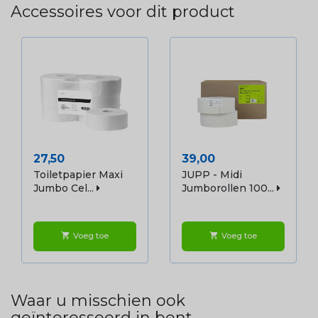
Accessoires voor dit product
Prijs
Prijs
27,50
39,00
Toiletpapier Maxi
JUPP - Midi
Jumbo Cel...
Jumborollen 100...
Voeg toe
Voeg toe
shopping_cart
shopping_cart
Waar u misschien ook
geïnteresseerd in bent