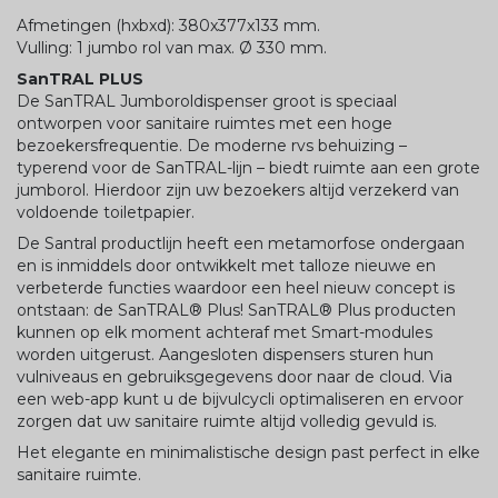
Afmetingen (hxbxd): 380x377x133 mm.
Vulling: 1 jumbo rol van max. Ø 330 mm.
SanTRAL PLUS
De SanTRAL Jumboroldispenser groot is speciaal
ontworpen voor sanitaire ruimtes met een hoge
bezoekersfrequentie. De moderne rvs behuizing –
typerend voor de SanTRAL-lijn – biedt ruimte aan een grote
jumborol. Hierdoor zijn uw bezoekers altijd verzekerd van
voldoende toiletpapier.
De Santral productlijn heeft een metamorfose ondergaan
en is inmiddels door ontwikkelt met talloze nieuwe en
verbeterde functies waardoor een heel nieuw concept is
ontstaan: de SanTRAL® Plus! SanTRAL® Plus producten
kunnen op elk moment achteraf met Smart-modules
worden uitgerust. Aangesloten dispensers sturen hun
vulniveaus en gebruiksgegevens door naar de cloud. Via
een web-app kunt u de bijvulcycli optimaliseren en ervoor
zorgen dat uw sanitaire ruimte altijd volledig gevuld is.
Het elegante en minimalistische design past perfect in elke
sanitaire ruimte.