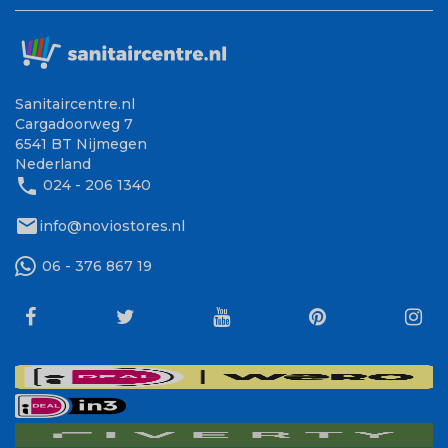
Sanitaircentre.nl
Cargadoorweg 7
6541 BT Nijmegen
Nederland
phone
024 - 206 1340
mail
info@noviostores.nl
06 - 376 867 19