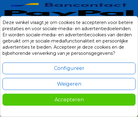
Deze winkel vraagt je om cookies te accepteren voor betere
prestaties en voor sociale-media- en advertentiedoeleinden.
Er worden sociale-media- en advertentiecookies van derden
gebruikt om je sociale-mediafunctionaliteit en persoonlijke
advertenties te bieden. Accepteer je deze cookies en de
bijbehorende verwerking van je persoonsgegevens?
Configureer
Weigeren
Alle prijzen zijn in Euro, inclusief BTW en andere heffingen en exclusief
eventuele verzendkosten.
Accepteren
© 2014-2026 Noviostores.nl. Alle rechten voorbehouden.
239,00
In winkelwagen

Update cookie voorkeuren