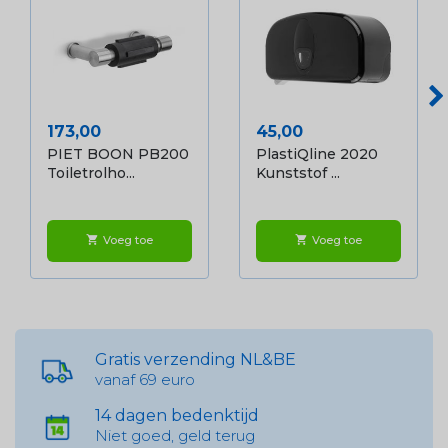
Prijs
Prijs
173,00
45,00
PIET BOON PB200
PlastiQline 2020
Toiletrolho...
Kunststof ...
Voeg toe
Voeg toe
shopping_cart
shopping_cart
Gratis verzending NL&BE
vanaf 69 euro
14 dagen bedenktijd
Niet goed, geld terug