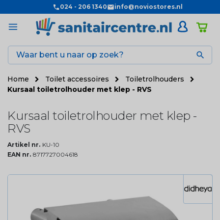
024 - 206 1340
info@noviostores.nl

Home
Toilet accessoires
Toiletrolhouders
Kursaal toiletrolhouder met klep - RVS
Kursaal toiletrolhouder met klep -
RVS
Artikel nr.
KU-10
EAN nr.
8717727004618