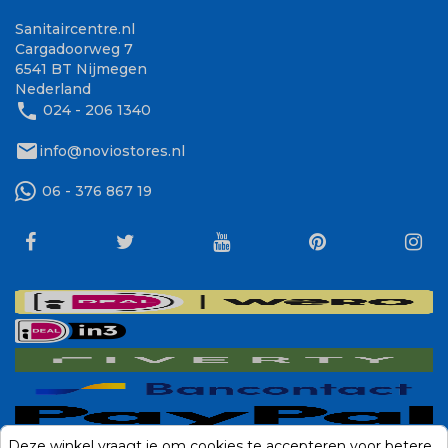
Sanitaircentre.nl
Cargadoorweg 7
6541 BT Nijmegen
Nederland
phone
024 - 206 1340
mail
info@noviostores.nl
06 - 376 867 19
Deze winkel vraagt je om cookies te accepteren voor betere