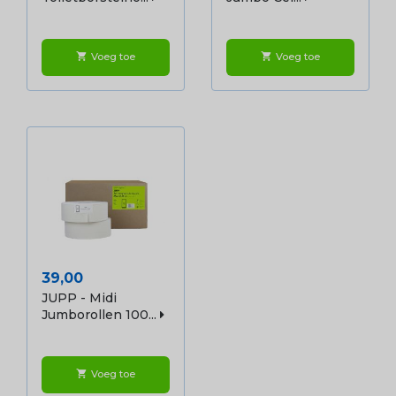
Voeg toe
Voeg toe
shopping_cart
shopping_cart
Prijs
39,00
JUPP - Midi
Jumborollen 100...
Voeg toe
shopping_cart