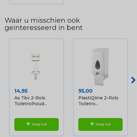
Waar u misschien ook
geïnteresseerd in bent
Prijs
Prijs
14,95
95,00
As Tbv 2-Rols
PlastiQline 2-Rols
Toiletrolhoud...
Toiletro...
Voeg toe
Voeg toe
shopping_cart
shopping_cart