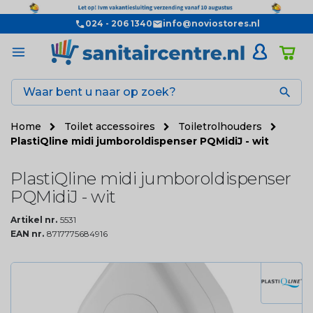
024 - 206 1340
info@noviostores.nl

Home
Toilet accessoires
Toiletrolhouders
PlastiQline midi jumboroldispenser PQMidiJ - wit
PlastiQline midi jumboroldispenser
PQMidiJ - wit
Artikel nr.
5531
EAN nr.
8717775684916