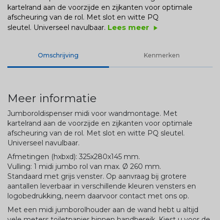
kartelrand aan de voorzijde en zijkanten voor optimale
afscheuring van de rol. Met slot en witte PQ
Lees meer
sleutel. Universeel navulbaar.
play_arrow
Omschrijving
Kenmerken
Meer informatie
Jumboroldispenser midi voor wandmontage. Met
kartelrand aan de voorzijde en zijkanten voor optimale
afscheuring van de rol. Met slot en witte PQ sleutel.
Universeel navulbaar.
Afmetingen (hxbxd): 325x280x145 mm.
Vulling: 1 midi jumbo rol van max. Ø 260 mm.
Standaard met grijs venster. Op aanvraag bij grotere
aantallen leverbaar in verschillende kleuren vensters en
logobedrukking, neem daarvoor contact met ons op.
Met een midi jumborolhouder aan de wand hebt u altijd
vele meters toiletpapier binnen handbereik. Kiest u voor de