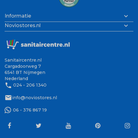

Informatie

Noviostores.nl
Sanitaircentre.nl
Cargadoorweg 7
6541 BT Nijmegen
Nederland
phone
024 - 206 1340
mail
info@noviostores.nl
06 - 376 867 19