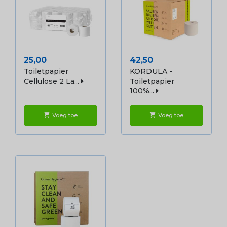
Prijs
Prijs
25,00
42,50
Toiletpapier
KORDULA -
Cellulose 2 La...
Toiletpapier
100%...
Voeg toe
Voeg toe
shopping_cart
shopping_cart