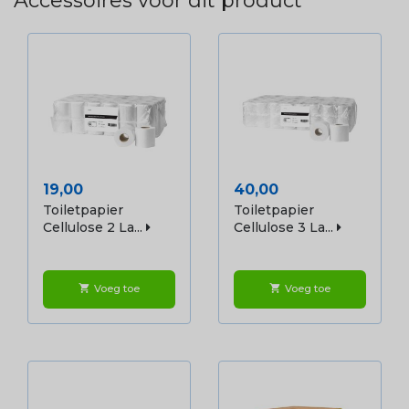
Accessoires voor dit product
Prijs
Prijs
19,00
40,00
Toiletpapier
Toiletpapier
Cellulose 2 La...
Cellulose 3 La...
Voeg toe
Voeg toe
shopping_cart
shopping_cart