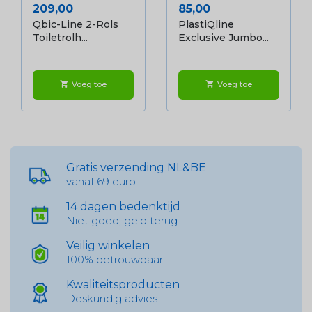
Prijs
Prijs
209,00
85,00
Qbic-Line 2-Rols
PlastiQline
Toiletrolh...
Exclusive Jumbo...
Voeg toe
Voeg toe
shopping_cart
shopping_cart
Gratis verzending NL&BE
vanaf 69 euro
14 dagen bedenktijd
Niet goed, geld terug
Veilig winkelen
100% betrouwbaar
Kwaliteitsproducten
Deskundig advies