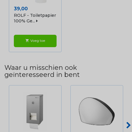
Prijs
39,00
ROLF - Toiletpapier
100% Ge...
Voeg toe
shopping_cart
Waar u misschien ook
geïnteresseerd in bent