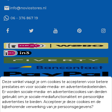
mail
info@noviostores.nl
06 - 376 867 19
Deze winkel vraagt je om cookies te accepteren voor betere
prestaties en voor sociale-media- en advertentiedoeleinden.
Er worden sociale-media- en advertentiecookies van derden
gebruikt om je sociale-mediafunctionaliteit en persoonlijke
advertenties te bieden. Accepteer je deze cookies en de
bijbehorende verwerking van je persoonsgegevens?