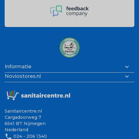

Informatie

Noviostores.nl
Sanitaircentre.nl
Cargadoorweg 7
6541 BT Nijmegen
Nederland
phone
024 - 206 1340