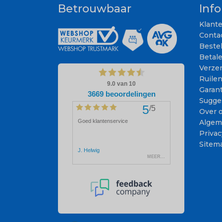
Betrouwbaar
Inf
Klant
Conta
Beste
Betal
Verze
Ruile
Garant
Sugge
Over 
Algem
Privac
Sitem