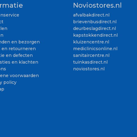
ormatie
Noviostores.nl
enservice
afvalbakdirect.nl
ct
brievenbusdirect.nl
llen
deurbeslagdirect.nl
en
kapstokkendirect.nl
nden en bezorgen
kluizencentre.nl
n en retourneren
mediclinicsonline.nl
ie en defecten
sanitaircentre.nl
sties en klachten
tuinkasdirect.nl
ons
noviostores.nl
ene voorwaarden
y policy
ap