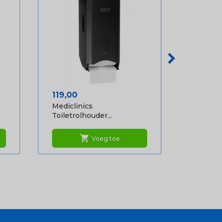
Prijs
119,00
Mediclinics
Toiletrolhouder...
shopping_cart
Voeg toe