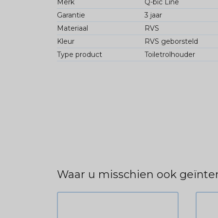
Merk
Q-bic Line
Garantie
3 jaar
Materiaal
RVS
Kleur
RVS geborsteld
Type product
Toiletrolhouder
Waar u misschien ook geïnter