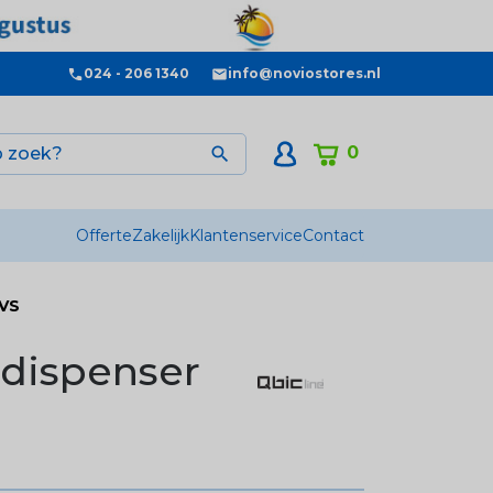
024 - 206 1340
info@noviostores.nl
0

Offerte
Zakelijk
Klantenservice
Contact
RVS
uedispenser