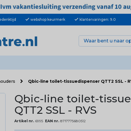
check
check
edenktijd
webshop keurmerk
klantervaringen: 9.0
lhouders
Qbic-line toilet-tissuedispenser QTT2 SSL - 
Qbic-line toilet-tiss
QTT2 SSL - RVS
Artikel nr.
6995
EAN nr.
8717775680512