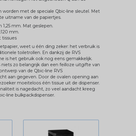
 worden met de speciale Qbic-line sleutel. Met
te uitname van de papiertjes.
an 1,25 mm. Mat geslepen.
0x120 mm.
t tissues
etpapier, weet u één ding zeker: het verbruik is
ditionele toiletrollen. En dankzij de RVS
ne is het gebruik ook nog eens gemakkelijk.
niets zo belangrijk dan een feilloze uitgifte van
t ontwerp van de Qbic-line RVS
acht aan gegeven. Door de ovalen opening aan
bezoeker moeiteloos één tissue uit de dispenser.
naliteit is nagedacht, zo veel aandacht kreeg
c-line bulkpackdispenser.