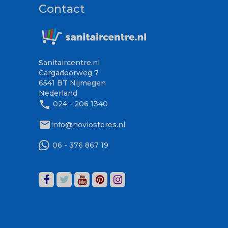
Contact
Sanitaircentre.nl
Cargadoorweg 7
6541 BT Nijmegen
Nederland
phone
024 - 206 1340
mail
info@noviostores.nl
06 - 376 867 19