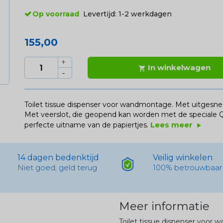
Op voorraad
Levertijd:
1-2 werkdagen
155,00
In winkelwagen

Toilet tissue dispenser voor wandmontage. Met uitgesne
Met veerslot, die geopend kan worden met de speciale Qb
Lees meer
perfecte uitname van de papiertjes.
play_arrow
14 dagen bedenktijd
Veilig winkelen
Niet goed, geld terug
100% betrouwbaar
Meer informatie
Toilet tissue dispenser voor