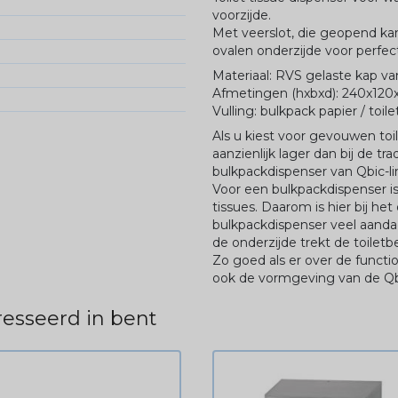
voorzijde.
Met veerslot, die geopend kan
ovalen onderzijde voor perfec
Materiaal: RVS gelaste kap v
Afmetingen (hxbxd): 240x12
Vulling: bulkpack papier / toile
Als u kiest voor gevouwen toil
aanzienlijk lager dan bij de tra
bulkpackdispenser van Qbic-li
Voor een bulkpackdispenser is 
tissues. Daarom is hier bij he
bulkpackdispenser veel aand
de onderzijde trekt de toilet
Zo goed als er over de functio
ook de vormgeving van de Qbi
esseerd in bent