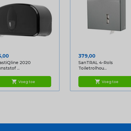
ijs
Prijs
5,00
379,00
astiQline 2020
SanTRAL 4-Rols
nststof ...
Toiletrolhou...
shopping_cart
shopping_cart
Voeg toe
Voeg toe