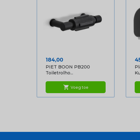
Prijs
Pr
184,00
4
PIET BOON PB200
Pl
Toiletrolho...
Ku
shopping_cart
Voeg toe