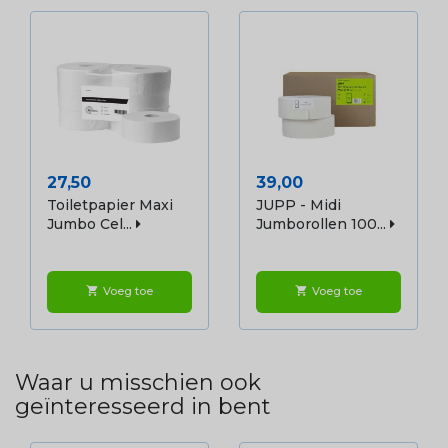
Prijs
Prijs
27,50
39,00
Toiletpapier Maxi
JUPP - Midi
Jumbo Cel...
Jumborollen 100...
Voeg toe
Voeg toe
shopping_cart
shopping_cart
Waar u misschien ook
geïnteresseerd in bent