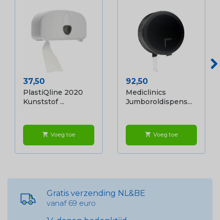
Prijs
Prijs
37,50
92,50
PlastiQline 2020
Mediclinics
Kunststof ...
Jumboroldispens...
Voeg toe
Voeg toe
shopping_cart
shopping_cart
Gratis verzending NL&BE
vanaf 69 euro