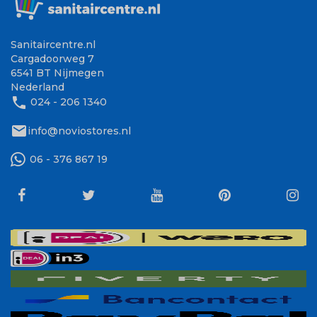
Sanitaircentre.nl
Cargadoorweg 7
6541 BT Nijmegen
Nederland
phone
024 - 206 1340
mail
info@noviostores.nl
06 - 376 867 19