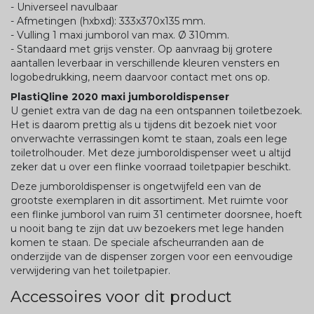
- Universeel navulbaar
- Afmetingen (hxbxd): 333x370x135 mm.
- Vulling 1 maxi jumborol van max. Ø 310mm.
- Standaard met grijs venster. Op aanvraag bij grotere
aantallen leverbaar in verschillende kleuren vensters en
logobedrukking, neem daarvoor contact met ons op.
PlastiQline 2020 maxi jumboroldispenser
U geniet extra van de dag na een ontspannen toiletbezoek.
Het is daarom prettig als u tijdens dit bezoek niet voor
onverwachte verrassingen komt te staan, zoals een lege
toiletrolhouder. Met deze jumboroldispenser weet u altijd
zeker dat u over een flinke voorraad toiletpapier beschikt.
Deze jumboroldispenser is ongetwijfeld een van de
grootste exemplaren in dit assortiment. Met ruimte voor
een flinke jumborol van ruim 31 centimeter doorsnee, hoeft
u nooit bang te zijn dat uw bezoekers met lege handen
komen te staan. De speciale afscheurranden aan de
onderzijde van de dispenser zorgen voor een eenvoudige
verwijdering van het toiletpapier.
Accessoires voor dit product