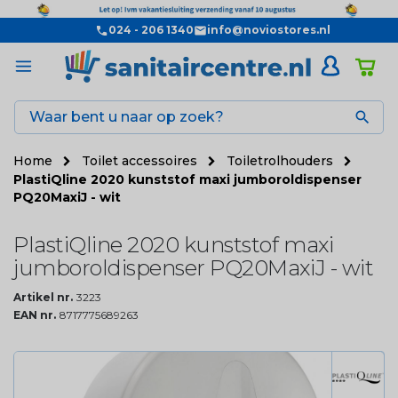
024 - 206 1340
info@noviostores.nl

Home
Toilet accessoires
Toiletrolhouders
PlastiQline 2020 kunststof maxi jumboroldispenser
PQ20MaxiJ - wit
PlastiQline 2020 kunststof maxi
jumboroldispenser PQ20MaxiJ - wit
Artikel nr.
3223
EAN nr.
8717775689263