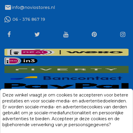
mail
info@noviostores.nl
06 - 376 867 19
Deze winkel vraagt je om cookies te accepteren voor betere
prestaties en voor sociale-media- en advertentiedoeleinden.
Er worden sociale-media- en advertentiecookies van derden
gebruikt om je sociale-mediafunctionaliteit en persoonlijke
advertenties te bieden. Accepteer je deze cookies en de
bijbehorende verwerking van je persoonsgegevens?