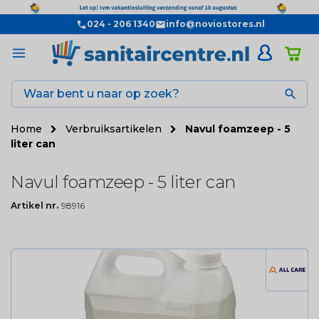
024 - 206 1340
info@noviostores.nl

Home
Verbruiksartikelen
Navul foamzeep - 5
liter can
Navul foamzeep - 5 liter can
Artikel nr.
98916