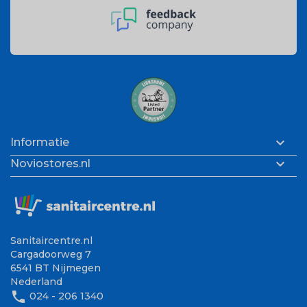

Informatie

Noviostores.nl
Sanitaircentre.nl
Cargadoorweg 7
6541 BT Nijmegen
Nederland
phone
024 - 206 1340