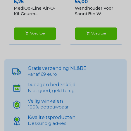
Prijs
Prijs
6,25
55,00
MediQo-Line Air-O-
Wandhouder Voor
Kit Geurm...
Sanni Bin W...
Voeg toe
Voeg toe
shopping_cart
shopping_cart
Gratis verzending NL&BE
vanaf 69 euro
14 dagen bedenktijd
Niet goed, geld terug
Veilig winkelen
100% betrouwbaar
Kwaliteitsproducten
Deskundig advies