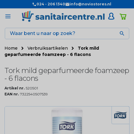
024 - 206 1340
info@noviostores.nl

Home
Verbruiksartikelen
Tork mild
geparfumeerde foamzeep - 6 flacons
Tork mild geparfumeerde foamzeep
- 6 flacons
Artikel nr.
520501
EAN nr.
7322540507539