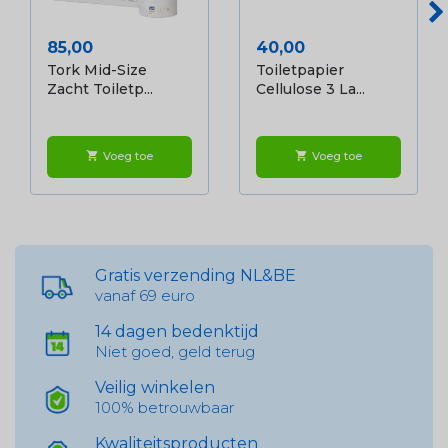
Prijs
Prijs
85,00
40,00
Tork Mid-Size
Toiletpapier
Zacht Toiletp...
Cellulose 3 La...
Voeg toe
Voeg toe
shopping_cart
shopping_cart
Gratis verzending NL&BE
vanaf 69 euro
14 dagen bedenktijd
Niet goed, geld terug
Veilig winkelen
100% betrouwbaar
Kwaliteitsproducten