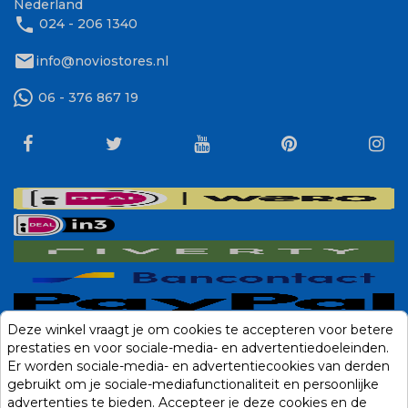
Nederland
phone
024 - 206 1340
mail
info@noviostores.nl
06 - 376 867 19
Deze winkel vraagt je om cookies te accepteren voor betere
prestaties en voor sociale-media- en advertentiedoeleinden.
Er worden sociale-media- en advertentiecookies van derden
gebruikt om je sociale-mediafunctionaliteit en persoonlijke
advertenties te bieden. Accepteer je deze cookies en de