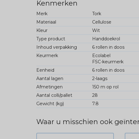
Kenmerken
Merk
Tork
Materiaal
Cellulose
Kleur
Wit
Type product
Handdoekrol
Inhoud verpakking
6 rollen in doos
Keurmerk
Ecolabel
FSC-keurmerk
Eenheid
6 rollen in doos
Aantal lagen
2-laags
Afmetingen
150 m op rol
Aantal colli/pallet
28
Gewicht (kg)
7.8
Waar u misschien ook geïnter