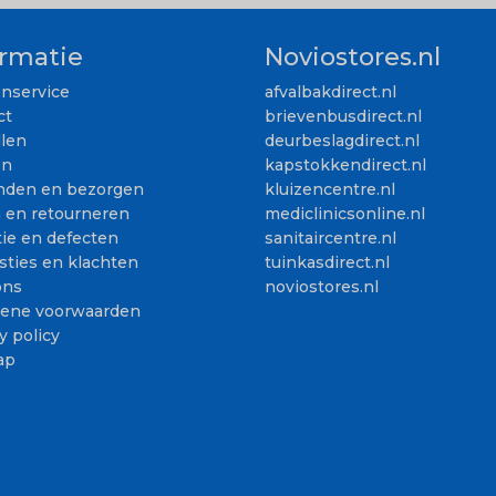
ormatie
Noviostores.nl
enservice
afvalbakdirect.nl
ct
brievenbusdirect.nl
llen
deurbeslagdirect.nl
en
kapstokkendirect.nl
nden en bezorgen
kluizencentre.nl
n en retourneren
mediclinicsonline.nl
ie en defecten
sanitaircentre.nl
sties en klachten
tuinkasdirect.nl
ons
noviostores.nl
ene voorwaarden
y policy
ap