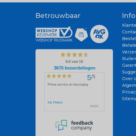
Betrouwbaar
Inf
Klant
Conta
Beste
Betal
Verze
Ruile
Garant
Sugge
Over 
Algem
Privac
Sitem