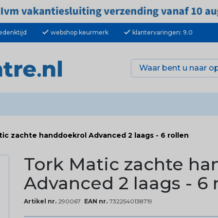
check
check
edenktijd
webshop keurmerk
klantervaringen: 9.0
tic zachte handdoekrol Advanced 2 laags - 6 rollen
Tork Matic zachte ha
Advanced 2 laags - 6 
Artikel nr.
290067
EAN nr.
7322540138719