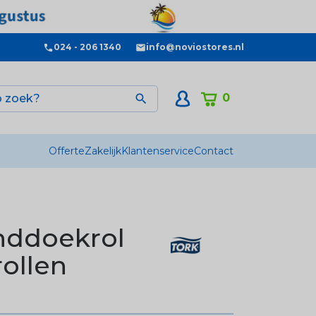
024 - 206 1340
info@noviostores.nl
0

Offerte
Zakelijk
Klantenservice
Contact
nddoekrol
rollen