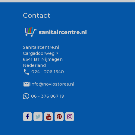
Contact
Sanitaircentre.nl
Cargadoorweg 7
6541 BT Nijmegen
Nederland
phone
024 - 206 1340
mail
info@noviostores.nl
06 - 376 867 19