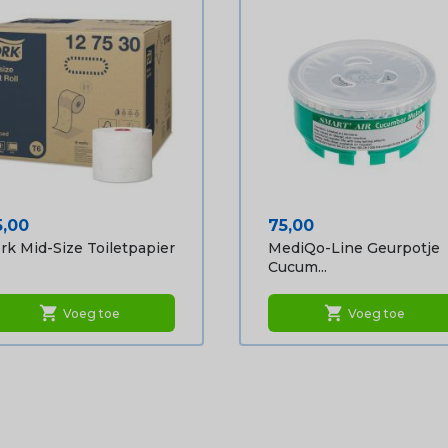
ijs
Prijs
5,00
75,00
rk Mid-Size Toiletpapier
MediQo-Line Geurpotje
Cucum...
shopping_cart
shopping_cart
Voeg toe
Voeg toe