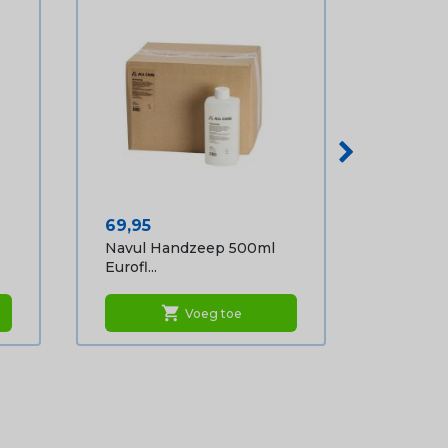
Prijs
69,95
Navul Handzeep 500ml
Eurofl...
shopping_cart
Voeg toe