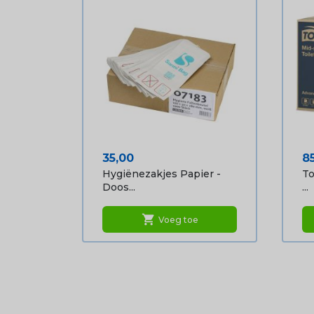
Prijs
Pr
35,00
8
Hygiënezakjes Papier -
To
Doos...
...
shopping_cart
Voeg toe