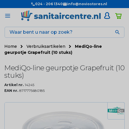
024 - 206 1340
info@noviostores.nl

Home
Verbruiksartikelen
MediQo-line
geurpotje Grapefruit (10 stuks)
MediQo-line geurpotje Grapefruit (10
stuks)
Artikel nr.
14245
EAN nr.
8717775680185