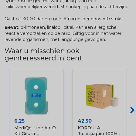
synthetische geuren, wat bijdraagt aan een
milieuvriendelijker wereld. Met inkeping aan de achterzijde
Gaat ca. 30-60 dagen mee. Afname: per doos(=10 stuks).
Bevat:
d-limoneen, linalool, citral. Kan een allergische
reactie veroorzaken op de huid. Giftig voor in het water
levende organismen, met langdurige gevolgen.
Waar u misschien ook
geïnteresseerd in bent
Prijs
Prijs
6,25
42,50
MediQo-Line Air-O-
KORDULA -
Kit Geurm...
Toiletpapier 100%...