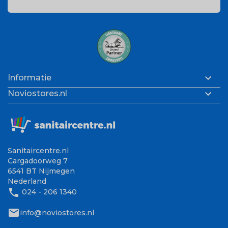

Informatie

Noviostores.nl
Sanitaircentre.nl
Cargadoorweg 7
6541 BT Nijmegen
Nederland
phone
024 - 206 1340
mail
info@noviostores.nl