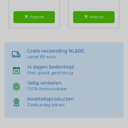
Voeg toe
Voeg toe
shopping_cart
shopping_cart
Gratis verzending NL&BE
vanaf 69 euro
14 dagen bedenktijd
Niet goed, geld terug
Veilig winkelen
100% betrouwbaar
Kwaliteitsproducten
Deskundig advies