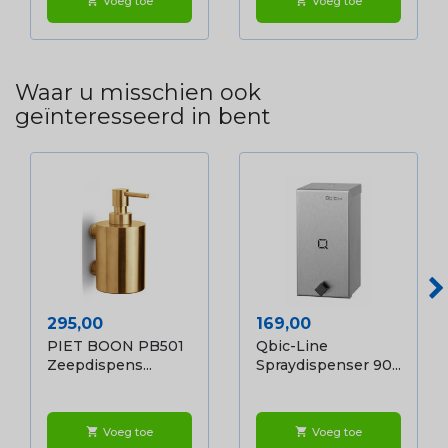
Voeg toe
Voeg toe
shopping_cart
shopping_cart
Waar u misschien ook
geïnteresseerd in bent
Prijs
Prijs
295,00
169,00
PIET BOON PB501
Qbic-Line
Zeepdispens...
Spraydispenser 90...
Voeg toe
Voeg toe
shopping_cart
shopping_cart