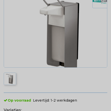
Op voorraad
Levertijd:
1-2 werkdagen
Variaties: