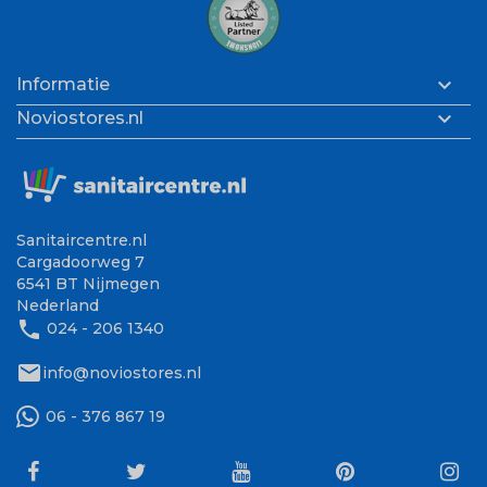

Informatie

Noviostores.nl
Sanitaircentre.nl
Cargadoorweg 7
6541 BT Nijmegen
Nederland
phone
024 - 206 1340
mail
info@noviostores.nl
06 - 376 867 19