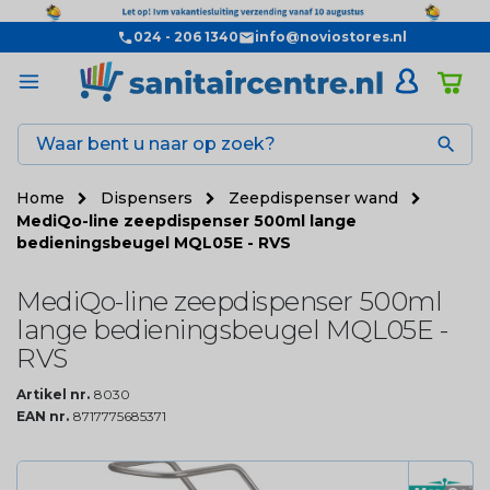
024 - 206 1340
info@noviostores.nl

Home
Dispensers
Zeepdispenser wand
MediQo-line zeepdispenser 500ml lange
bedieningsbeugel MQL05E - RVS
MediQo-line zeepdispenser 500ml
lange bedieningsbeugel MQL05E -
RVS
Artikel nr.
8030
EAN nr.
8717775685371