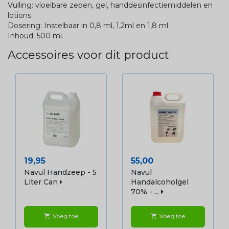
Vulling: vloeibare zepen, gel, handdesinfectiemiddelen en
lotions
Dosering: Instelbaar in 0,8 ml, 1,2ml en 1,8 ml.
Inhoud: 500 ml.
Accessoires voor dit product
Prijs
Prijs
19,95
55,00
Navul Handzeep - 5
Navul
Liter Can
Handalcoholgel
70% - ...
Voeg toe
Voeg toe
shopping_cart
shopping_cart