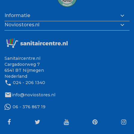

Informatie

Noviostores.nl
Sanitaircentre.nl
Cargadoorweg 7
6541 BT Nijmegen
Nederland
phone
024 - 206 1340
mail
info@noviostores.nl
06 - 376 867 19