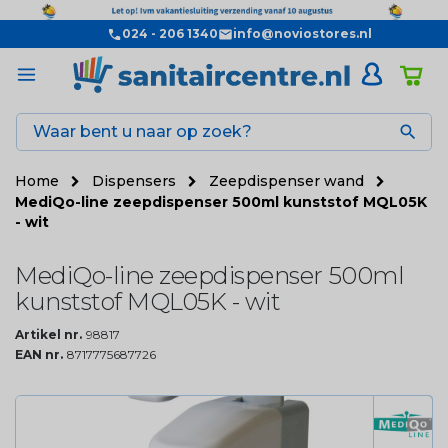
024 - 206 1340
info@noviostores.nl

Home
Dispensers
Zeepdispenser wand
MediQo-line zeepdispenser 500ml kunststof MQL05K
- wit
MediQo-line zeepdispenser 500ml
kunststof MQL05K - wit
Artikel nr.
98817
EAN nr.
8717775687726