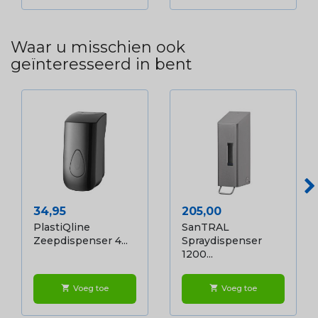
Waar u misschien ook
geïnteresseerd in bent
Prijs
Prijs
34,95
205,00
PlastiQline
SanTRAL
Zeepdispenser 4...
Spraydispenser
1200...
Voeg toe
Voeg toe
shopping_cart
shopping_cart