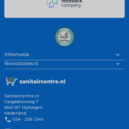

Informatie

Noviostores.nl
Sanitaircentre.nl
Cargadoorweg 7
6541 BT Nijmegen
Nederland
phone
024 - 206 1340