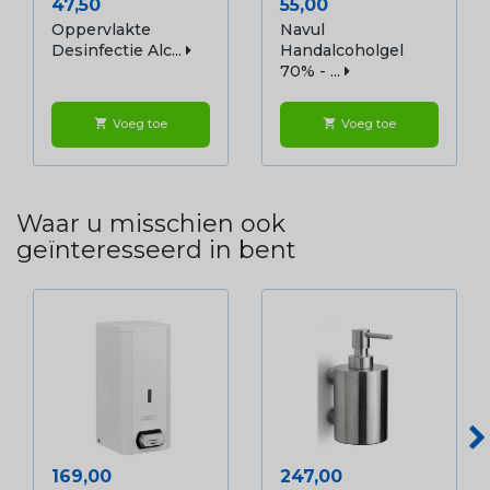
Prijs
Prijs
47,50
55,00
Oppervlakte
Navul
Desinfectie Alc...
Handalcoholgel
70% - ...
Voeg toe
Voeg toe
shopping_cart
shopping_cart
Waar u misschien ook
geïnteresseerd in bent
Prijs
Prijs
169,00
247,00