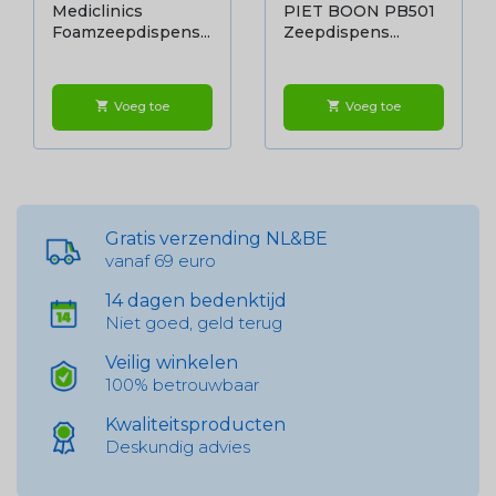
Mediclinics
PIET BOON PB501
Foamzeepdispens...
Zeepdispens...
Voeg toe
Voeg toe
shopping_cart
shopping_cart
Gratis verzending NL&BE
vanaf 69 euro
14 dagen bedenktijd
Niet goed, geld terug
Veilig winkelen
100% betrouwbaar
Kwaliteitsproducten
Deskundig advies