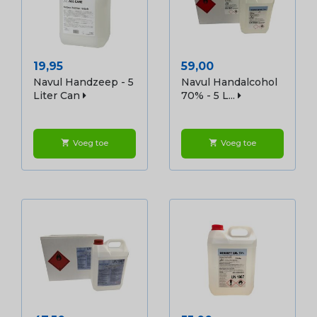
Prijs
Prijs
19,95
59,00
Navul Handzeep - 5
Navul Handalcohol
Liter Can
70% - 5 L...
Voeg toe
Voeg toe
shopping_cart
shopping_cart