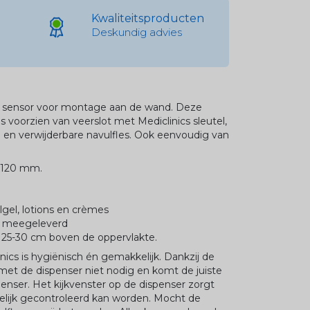
Kwaliteitsproducten
Deskundig advies
d sensor voor montage aan de wand. Deze
 voorzien van veerslot met Mediclinics sleutel,
e en verwijderbare navulfles. Ook eenvoudig van
x120 mm.
olgel, lotions en crèmes
et meegeleverd
: 25-30 cm boven de oppervlakte.
ics is hygiënisch én gemakkelijk. Dankzij de
g met de dispenser niet nodig en komt de juiste
enser. Het kijkvenster op de dispenser zorgt
lijk gecontroleerd kan worden. Mocht de