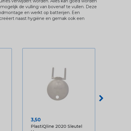
vulfles verwijdert worden. Alles kan goed worden
ogelijk de vulling van bovenaf te vullen. Deze
andmontage en werkt op batterijen. Een
creëert naast hygiëne en gemak ook een
Prijs
3,50
PlastiQline 2020 Sleutel