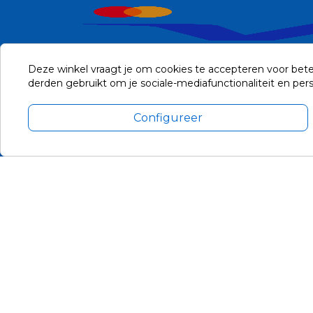
Deze winkel vraagt je om cookies te accepteren voor bete
derden gebruikt om je sociale-mediafunctionaliteit en pe
Configureer
Alle prijzen zijn in Euro, inclusief BTW en andere heffingen en 
Update cookie voorkeuren