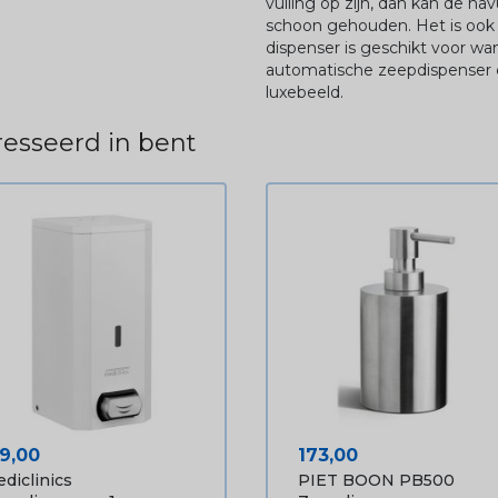
vulling op zijn, dan kan de na
schoon gehouden. Het is ook m
dispenser is geschikt voor w
automatische zeepdispenser 
luxebeeld.
esseerd in bent
ijs
Prijs
59,00
173,00
diclinics
PIET BOON PB500