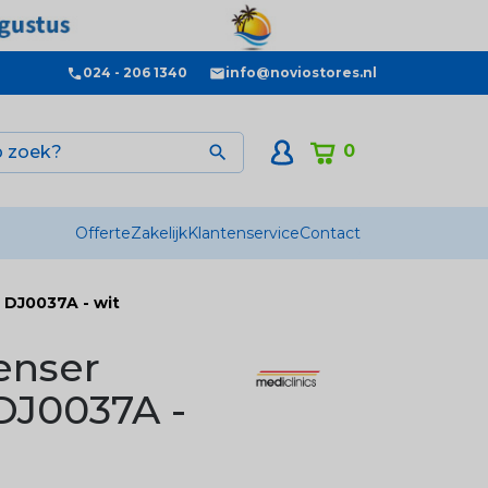
024 - 206 1340
info@noviostores.nl
0

Offerte
Zakelijk
Klantenservice
Contact
 DJ0037A - wit
enser
DJ0037A -