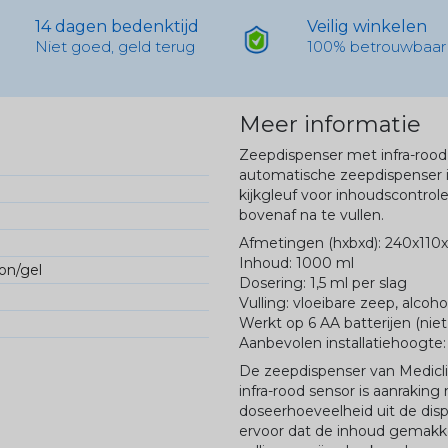
14 dagen bedenktijd
Veilig winkelen
Niet goed, geld terug
100% betrouwbaar
Meer informatie
Zeepdispenser met infra-roo
automatische zeepdispenser is
kijkgleuf voor inhoudscontrol
bovenaf na te vullen.
Afmetingen (hxbxd): 240x110
Inhoud: 1000 ml
on/gel
Dosering: 1,5 ml per slag
Vulling: vloeibare zeep, alcoh
Werkt op 6 AA batterijen (ni
Aanbevolen installatiehoogte
De zeepdispenser van Mediclin
infra-rood sensor is aanrakin
doseerhoeveelheid uit de disp
ervoor dat de inhoud gemakke