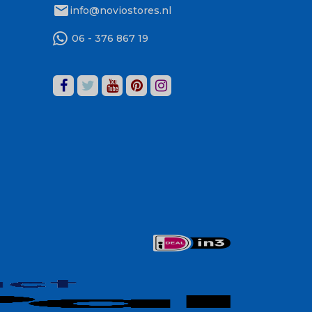
mail
info@noviostores.nl
06 - 376 867 19