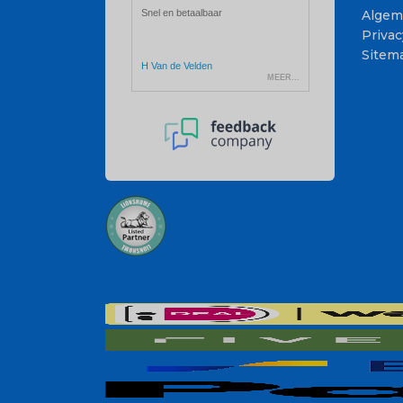
Algem
Privac
Sitem