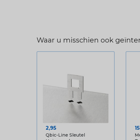
Waar u misschien ook geïnter
Prijs
Pr
2,95
1
Qbic-Line Sleutel
Me