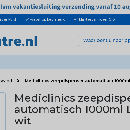
check
check
edenktijd
webshop keurmerk
klantervaringen: 9.0
r wand
Mediclinics zeepdispenser automatisch 1000ml
Mediclinics zeepdisp
automatisch 1000ml 
wit