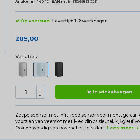
Artikel nr.
14040
EAN nr.
8435265853023
Op voorraad
Levertijd:
1-2 werkdagen
209,00
Variaties:
In winkelwagen

Zeepdispenser met infra-rood sensor voor montage aan 
voorzien van veerslot met Mediclinics sleutel, kijkgleuf v
Lees meer
Ook eenvoudig van bovenaf na te vullen.
play_arrow