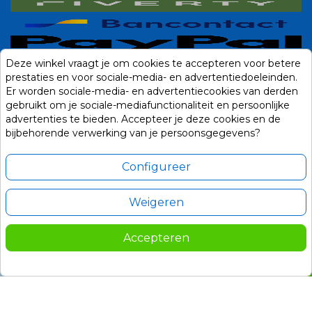
Deze winkel vraagt je om cookies te accepteren voor betere
prestaties en voor sociale-media- en advertentiedoeleinden.
Er worden sociale-media- en advertentiecookies van derden
gebruikt om je sociale-mediafunctionaliteit en persoonlijke
advertenties te bieden. Accepteer je deze cookies en de
bijbehorende verwerking van je persoonsgegevens?
Configureer
Weigeren
Alle prijzen zijn in Euro, inclusief BTW en andere heffingen en exclusief
eventuele verzendkosten.
Accepteren
© 2014-2026 Noviostores.nl. Alle rechten voorbehouden.
209,00
In winkelwagen

Update cookie voorkeuren