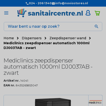
024 - 206 1340
info@noviostores.nl

Home
Dispensers
Zeepdispenser wand
Mediclinics zeepdispenser automatisch 1000ml
DJ0037AB - zwart
Mediclinics zeepdispenser
automatisch 1000ml DJ0037AB -
zwart
Artikel nr.
14041
EAN nr.
8435265853047