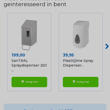
geïnteresseerd in bent
Prijs
Prijs
199,00
39,95
SanTRAL
PlastiQline Spray
Spraydispenser 250
Dispenser...
...
Voeg toe
Voeg toe
shopping_cart
shopping_cart