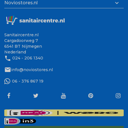

Noviostores.nl
Sanitaircentre.nl
Cargadoorweg 7
6541 BT Nijmegen
Nederland
phone
024 - 206 1340
mail
info@noviostores.nl
06 - 376 867 19