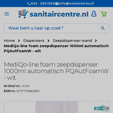
024 - 206 1340
info@noviostores.nl

Home
Dispensers
Zeepdispenser wand
MediQo-line foam zeepdispenser 1000ml automatisch
PQAutFoamW - wit
MediQo-line foam zeepdispenser
1000ml automatisch PQAutFoamW
- wit
Artikel nr.
14216
EAN nr.
8717775686385