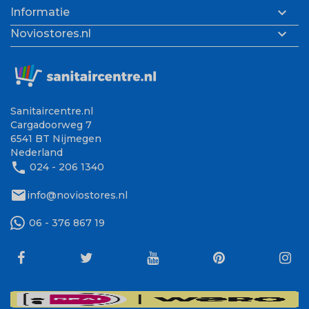

Informatie

Noviostores.nl
Sanitaircentre.nl
Cargadoorweg 7
6541 BT Nijmegen
Nederland
phone
024 - 206 1340
mail
info@noviostores.nl
06 - 376 867 19