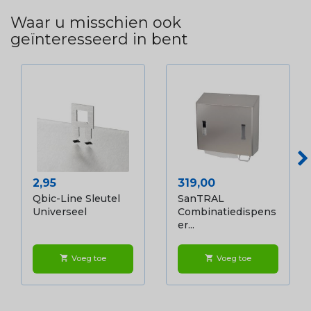
Waar u misschien ook
geïnteresseerd in bent
Prijs
Prijs
2,95
319,00
Qbic-Line Sleutel
SanTRAL
Universeel
Combinatiedispens
Er...
Voeg toe
Voeg toe
shopping_cart
shopping_cart