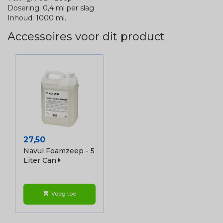
Dosering: 0,4 ml per slag
Inhoud: 1000 ml.
Accessoires voor dit product
Prijs
27,50
Navul Foamzeep - 5
Liter Can
Voeg toe
shopping_cart