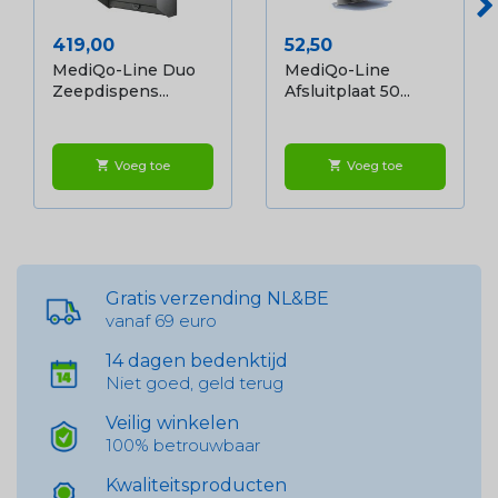
Prijs
Prijs
419,00
52,50
MediQo-Line Duo
MediQo-Line
Zeepdispens...
Afsluitplaat 50...
Voeg toe
Voeg toe
shopping_cart
shopping_cart
Gratis verzending NL&BE
vanaf 69 euro
14 dagen bedenktijd
Niet goed, geld terug
Veilig winkelen
100% betrouwbaar
Kwaliteitsproducten