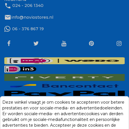
phone
024 - 206 1340
mail
info@noviostores.nl
06 - 376 867 19
Deze winkel vraagt je om cookies te accepteren voor betere
prestaties en voor sociale-media- en advertentiedoeleinden.
Er worden sociale-media- en advertentiecookies van derden
gebruikt om je sociale-mediafunctionaliteit en persoonlijke
advertenties te bieden. Accepteer je deze cookies en de