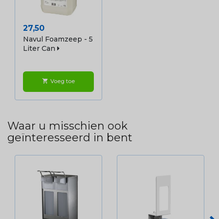
Prijs
27,50
Navul Foamzeep - 5
Liter Can
Voeg toe
shopping_cart
Waar u misschien ook
geïnteresseerd in bent