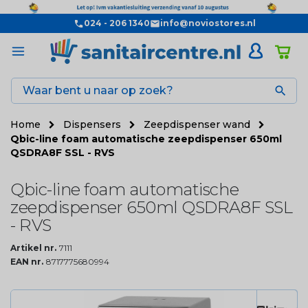
024 - 206 1340
info@noviostores.nl

Home
Dispensers
Zeepdispenser wand
Qbic-line foam automatische zeepdispenser 650ml
QSDRA8F SSL - RVS
Qbic-line foam automatische
zeepdispenser 650ml QSDRA8F SSL
- RVS
Artikel nr.
7111
EAN nr.
8717775680994