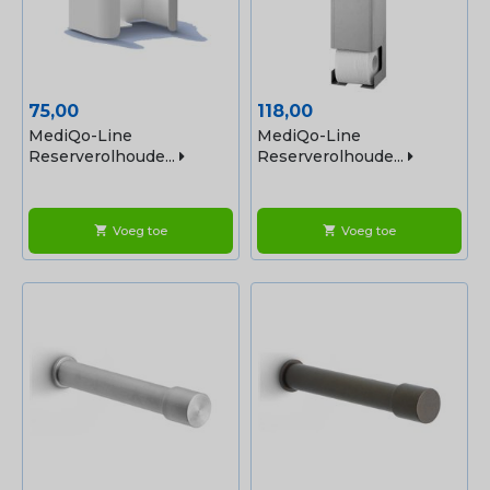
Prijs
Prijs
75,00
118,00
MediQo-Line
MediQo-Line
Reserverolhoude...
Reserverolhoude...
Voeg toe
Voeg toe
shopping_cart
shopping_cart