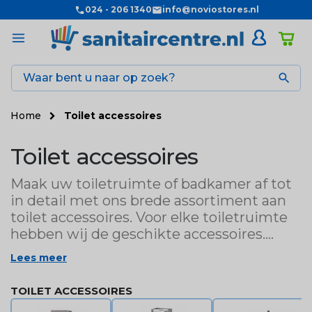
024 - 206 1340
info@noviostores.nl

Home
Toilet accessoires
Toilet accessoires
Maak uw toiletruimte of badkamer af tot
in detail met ons brede assortiment aan
toilet accessoires. Voor elke toiletruimte
hebben wij de geschikte accessoires.
Naast dat deze toilet accessoires zorgen
Lees meer
voor dé finishing touch, zijn ze ook van
praktisch belang. Stal netjes al uw wc
TOILET ACCESSOIRES
rollen op een reserverolhouder en plaats