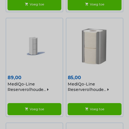
Voeg toe
Voeg toe
shopping_cart
shopping_cart
Prijs
Prijs
89,00
85,00
MediQo-Line
MediQo-Line
Reserverolhoude...
Reserverolhoude...
Voeg toe
Voeg toe
shopping_cart
shopping_cart