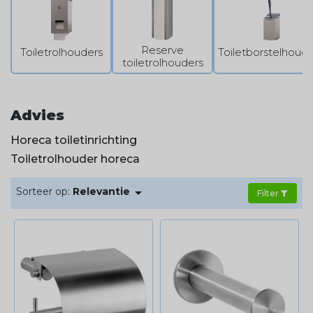
uw tandenborstel in een
tandenborstelbeker. Zo blijft uw
toiletruimte of badkamer opgeruimd in
Reserve
Toiletrolhouders
Toiletborstelhoude
de meest stijlvolle manier.
toiletrolhouders
Advies
Horeca toiletinrichting
Toiletrolhouder horeca

Sorteer op:
Relevantie
Filter