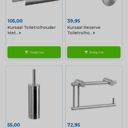
Prijs
Prijs
105,00
39,95
Kursaal Toiletrolhouder
Kursaal Reserve
Met...
Toiletrolho...
Voeg toe
Voeg toe
shopping_cart
shopping_cart
Prijs
Prijs
55,00
72,95