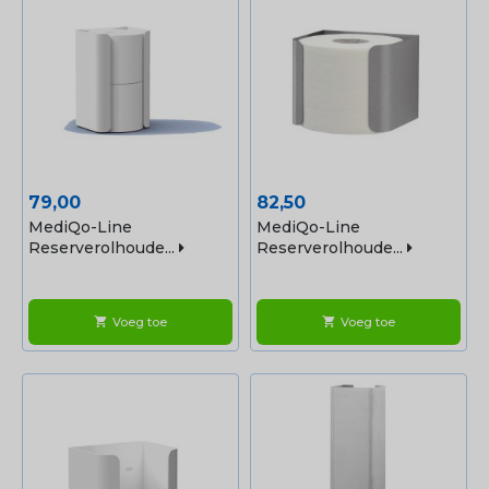
Prijs
Prijs
79,00
82,50
MediQo-Line
MediQo-Line
Reserverolhoude...
Reserverolhoude...
Voeg toe
Voeg toe
shopping_cart
shopping_cart