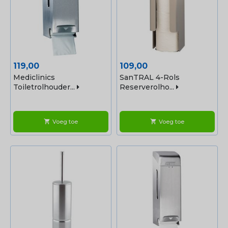
Prijs
Prijs
119,00
109,00
Mediclinics
SanTRAL 4-Rols
Toiletrolhouder...
Reserverolho...
Voeg toe
Voeg toe
shopping_cart
shopping_cart