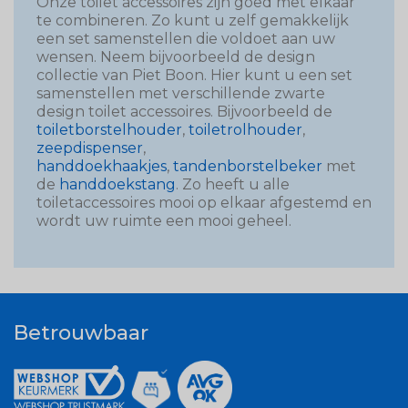
Onze toilet accessoires zijn goed met elkaar
te combineren. Zo kunt u zelf gemakkelijk
een set samenstellen die voldoet aan uw
wensen. Neem bijvoorbeeld de design
collectie van Piet Boon. Hier kunt u een set
samenstellen met verschillende zwarte
design toilet accessoires. Bijvoorbeeld de
toiletborstelhouder
,
toiletrolhouder
,
zeepdispenser
,
handdoekhaakjes
,
tandenborstelbeker
met
de
handdoekstang
. Zo heeft u alle
toiletaccessoires mooi op elkaar afgestemd en
wordt uw ruimte een mooi geheel.
Betrouwbaar