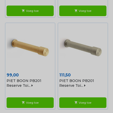
Voeg toe
Voeg toe
shopping_cart
shopping_cart
Prijs
Prijs
99,00
111,50
PIET BOON PB201
PIET BOON PB201
Reserve Toi...
Reserve Toi...
Voeg toe
Voeg toe
shopping_cart
shopping_cart