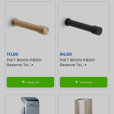
Prijs
Prijs
111,50
84,50
PIET BOON PB201
PIET BOON PB201
Reserve Toi...
Reserve Toi...
Voeg toe
Voeg toe
shopping_cart
shopping_cart