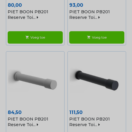
Prijs
Prijs
80,00
93,00
PIET BOON PB201
PIET BOON PB201
Reserve Toi...
Reserve Toi...
Voeg toe
Voeg toe
shopping_cart
shopping_cart
Prijs
Prijs
84,50
111,50
PIET BOON PB201
PIET BOON PB201
Reserve Toi...
Reserve Toi...