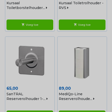
Kursaal
Kursaal Toiletrolhouder -
Toiletborstelhouder...
RVS
Voeg toe
Voeg toe
shopping_cart
shopping_cart
Prijs
Prijs
65,00
89,00
SanTRAL
MediQo-Line
Reserverolhouder 1-...
Reserverolhoude...