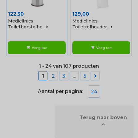
Prijs
Prijs
122,50
129,00
Mediclinics
Mediclinics
Toiletborstelho...
Toiletrolhouder...
Voeg toe
Voeg toe
shopping_cart
shopping_cart
1 - 24 van 107 producten

1
2
3
…
5
Aantal per pagina:
24
            Terug naar boven

