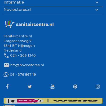

Informatie

Noviostores.nl
Sanitaircentre.nl
Cargadoorweg 7
6541 BT Nijmegen
Nederland
phone
024 - 206 1340
mail
info@noviostores.nl
06 - 376 867 19