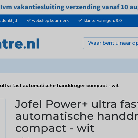
check
check
edenktijd
webshop keurmerk
klantervaringen: 9.0
 ultra fast automatische handdroger compact - wit
Jofel Power+ ultra fas
automatische handd
compact - wit