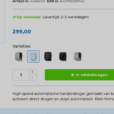
Artikel nr.
AA56000
EAN nr.
8427950367342
Op voorraad
Levertijd:
2-3 werkdagen
299,00
Variaties:
In winkelwagen

High speed automatische handendroger gemaakt van kunst
activeert direct drogen en stopt automatisch. Klein forma