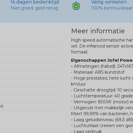
14 dagen bedenktijd
Veilig winkelen
Niet goed, geld terug
100% betrouwbaar
Meer informatie
High speed automatische han
wit. De infrarood sensor activ
formaat.
Eigenschappen Jofel Powe
-
Afmetingen (hxbxd): 247x1
- Materiaal: ABS kunststof
- Hoge prestaties, hete lucht
km/uur
- Geschatte droogtijd: 10 sec
- Luchttemperatuur: 40 grade
- Vermogen: 800W (motor) 
ht
- Uitgerust met makkelijk ver
filtert 99,99% van bacteriën
- Laag geluidsniveau (69,3 dB)
- Luchtuitlaat creëert een go
- Laag verbruik