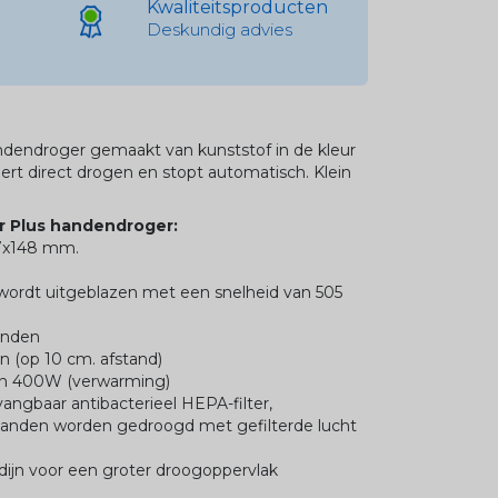
Kwaliteitsproducten
Deskundig advies
dendroger gemaakt van kunststof in de kleur
eert direct drogen en stopt automatisch. Klein
r Plus handendroger:
67x148 mm.
 wordt uitgeblazen met een snelheid van 505
onden
n (op 10 cm. afstand)
en 400W (verwarming)
vangbaar antibacterieel HEPA-filter,
, handen worden gedroogd met gefilterde lucht
rdijn voor een groter droogoppervlak