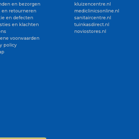
nden en bezorgen
kluizencentre.nl
n en retourneren
mediclinicsonline.nl
ie en defecten
sanitaircentre.nl
sties en klachten
tuinkasdirect.nl
ons
noviostores.nl
ene voorwaarden
y policy
ap