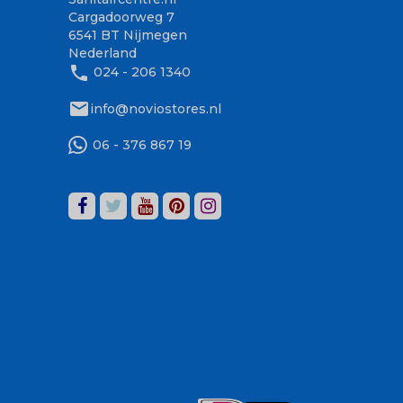
Cargadoorweg 7
6541 BT Nijmegen
Nederland
phone
024 - 206 1340
mail
info@noviostores.nl
06 - 376 867 19