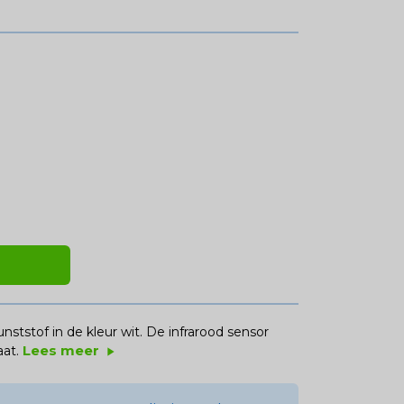
stof in de kleur wit. De infrarood sensor
Lees meer
at.
play_arrow