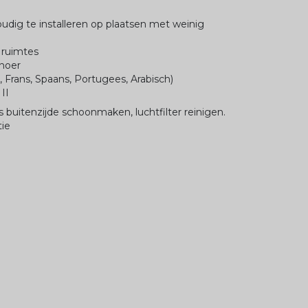
oudig te installeren op plaatsen met weinig
 ruimtes
snoer
s, Frans, Spaans, Portugees, Arabisch)
 II
s buitenzijde schoonmaken, luchtfilter reinigen.
tie