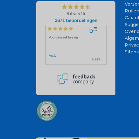
Verze
Ruile
Garant
Sugge
Over 
Algem
Privac
Sitem