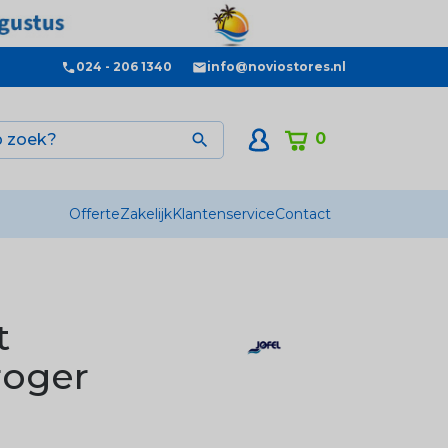
024 - 206 1340
info@noviostores.nl
0

Offerte
Zakelijk
Klantenservice
Contact
t
roger