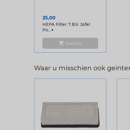
Prijs
25,00
HEPA Filter T.b.v. Jofel
Po...
shopping_cart
Voeg toe
Waar u misschien ook geïnter