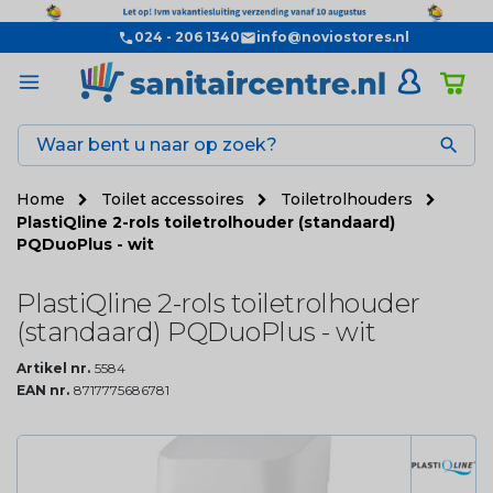
024 - 206 1340
info@noviostores.nl

Home
Toilet accessoires
Toiletrolhouders
PlastiQline 2-rols toiletrolhouder (standaard)
PQDuoPlus - wit
PlastiQline 2-rols toiletrolhouder
(standaard) PQDuoPlus - wit
Artikel nr.
5584
EAN nr.
8717775686781