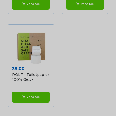
Voeg toe
Voeg toe
shopping_cart
shopping_cart
Prijs
39,00
ROLF - Toiletpapier
100% Ge...
Voeg toe
shopping_cart