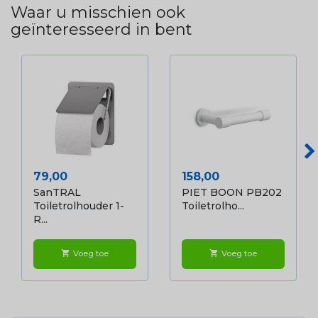
Waar u misschien ook
geïnteresseerd in bent
Prijs
Prijs
79,00
158,00
SanTRAL
PIET BOON PB202
Toiletrolhouder 1-
Toiletrolho...
R...
Voeg toe
Voeg toe
shopping_cart
shopping_cart