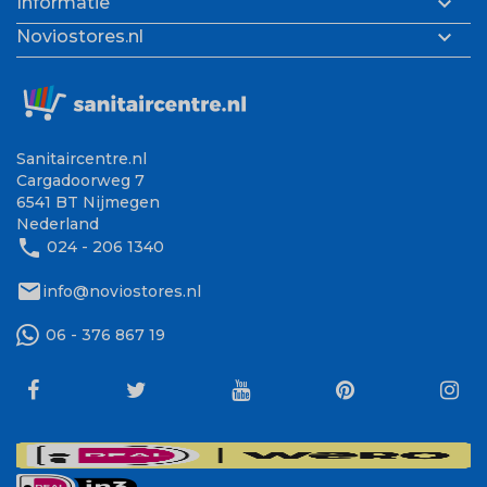

Informatie

Noviostores.nl
Sanitaircentre.nl
Cargadoorweg 7
6541 BT Nijmegen
Nederland
phone
024 - 206 1340
mail
info@noviostores.nl
06 - 376 867 19