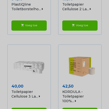
PlastiQline
Toiletpapier
Toiletborstelho...
Cellulose 2 La...
Voeg toe
Voeg toe
shopping_cart
shopping_cart
Prijs
Prijs
40,00
42,50
Toiletpapier
KORDULA -
Cellulose 3 La...
Toiletpapier
100%...