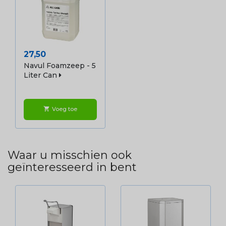
Prijs
27,50
Navul Foamzeep - 5
Liter Can
Voeg toe
shopping_cart
Waar u misschien ook
geïnteresseerd in bent