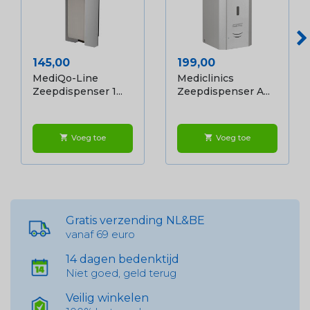
Prijs
Prijs
145,00
199,00
MediQo-Line
Mediclinics
Zeepdispenser 1...
Zeepdispenser A...
Voeg toe
Voeg toe
shopping_cart
shopping_cart
Gratis verzending NL&BE
vanaf 69 euro
14 dagen bedenktijd
Niet goed, geld terug
Veilig winkelen