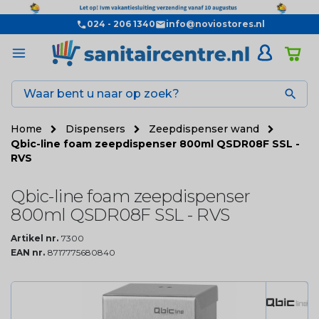
024 - 206 1340
info@noviostores.nl

Home
Dispensers
Zeepdispenser wand
Qbic-line foam zeepdispenser 800ml QSDR08F SSL -
RVS
Qbic-line foam zeepdispenser
800ml QSDR08F SSL - RVS
Artikel nr.
7300
EAN nr.
8717775680840