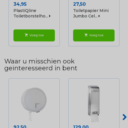
Prijs
Prijs
34,95
27,50
PlastiQline
Toiletpapier Mini
Toiletborstelho...
Jumbo Cel...
Voeg toe
Voeg toe
shopping_cart
shopping_cart
Waar u misschien ook
geïnteresseerd in bent
Prijs
Prijs
92,50
129,00