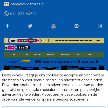
mail
info@noviostores.nl
06 - 376 867 19
Deze winkel vraagt je om cookies te accepteren voor betere
prestaties en voor sociale-media- en advertentiedoeleinden.
Er worden sociale-media- en advertentiecookies van derden
gebruikt om je sociale-mediafunctionaliteit en persoonlijke
advertenties te bieden. Accepteer je deze cookies en de
bijbehorende verwerking van je persoonsgegevens?