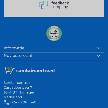

Informatie

Noviostores.nl
Sanitaircentre.nl
Cargadoorweg 7
6541 BT Nijmegen
Nederland
phone
024 - 206 1340