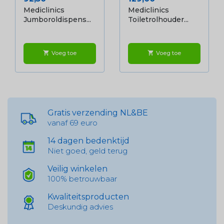
Mediclinics
Mediclinics
Jumboroldispens...
Toiletrolhouder...
Voeg toe
Voeg toe
shopping_cart
shopping_cart
Gratis verzending NL&BE
vanaf 69 euro
14 dagen bedenktijd
Niet goed, geld terug
Veilig winkelen
100% betrouwbaar
Kwaliteitsproducten
Deskundig advies