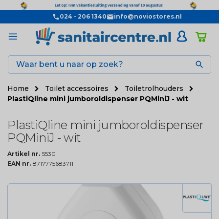
024 - 206 1340
info@noviostores.nl

Home
Toilet accessoires
Toiletrolhouders
PlastiQline mini jumboroldispenser PQMiniJ - wit
PlastiQline mini jumboroldispenser
PQMiniJ - wit
Artikel nr.
5530
EAN nr.
8717775683711