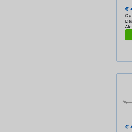
Pri
€ 
Op
Des
Alc.
Pri
€ 