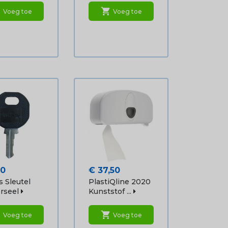
rt
shopping_cart
Voeg toe
Voeg toe
Prijs
50
€ 37,50
 Sleutel
PlastiQline 2020
rseel
Kunststof ...
rt
shopping_cart
Voeg toe
Voeg toe