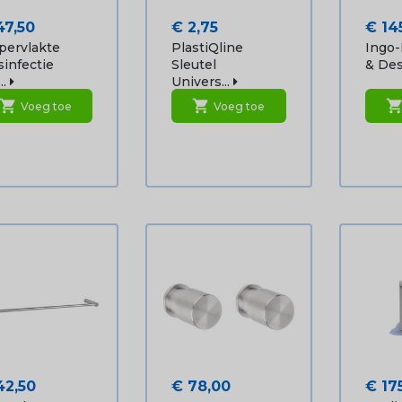
js
Prijs
Prijs
47,50
€ 2,75
€ 14
pervlakte
PlastiQline
Ingo
infectie
Sleutel
& Desi
..
Univers...
shopping_cart
shopping_cart
shopping_ca
Voeg toe
Voeg toe
js
Prijs
Prijs
42,50
€ 78,00
€ 17