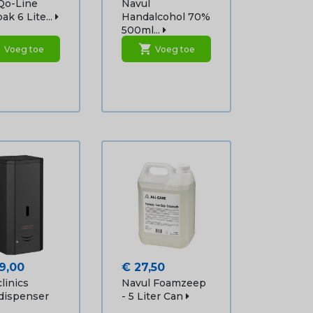
Qo-Line
Navul
ak 6 Lite...
Handalcohol 70%
500ml...
rt
shopping_cart
Voeg toe
Voeg toe
Prijs
9,00
€ 27,50
linics
Navul Foamzeep
dispenser
- 5 Liter Can