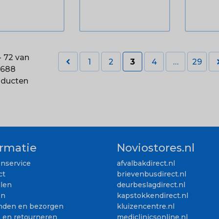
- 72 van

1
2
3
4
…
29
688
oducten
ormatie
Noviostores.nl
enservice
afvalbakdirect.nl
ct
brievenbusdirect.nl
llen
deurbeslagdirect.nl
en
kapstokkendirect.nl
nden en bezorgen
kluizencentre.nl
n en retourneren
mediclinicsonline.nl