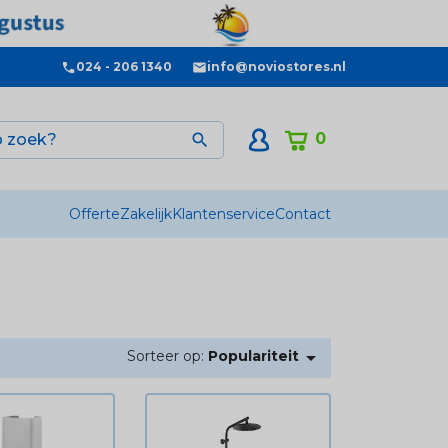
024 - 206 1340
info@noviostores.nl
0

Offerte
Zakelijk
Klantenservice
Contact

Sorteer op:
Populariteit