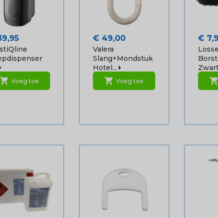
js
Prijs
Prijs
39,95
€ 49,00
€ 7,
stiQline
Valera
Loss
epdispenser
Slang+mondstuk
Borst
Hotel...
Zwart 
shopping_cart
shopping_cart
shopping_ca
Voeg toe
Voeg toe