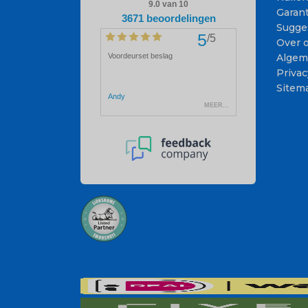
Garant
Sugge
Over 
Algem
Privac
Sitem