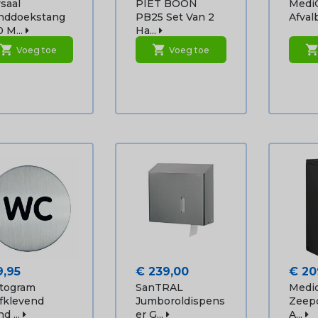
saal
PIET BOON
Medi
nddoekstang
PB25 Set Van 2
Afvalb
 M...
Ha...
shopping_cart
shopping_cart
shopping_ca
Voeg toe
Voeg toe
js
Prijs
Prijs
9,95
€ 239,00
€ 20
ctogram
SanTRAL
Medic
fklevend
Jumboroldispens
Zeep
d ...
Er G...
A...