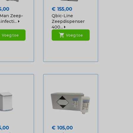
Prijs
5,00
€ 155,00
-Man Zeep-
Qbic-Line
nfecti...
Zeepdispenser
400...
rt
shopping_cart
Voeg toe
Voeg toe
Prijs
5,00
€ 105,00