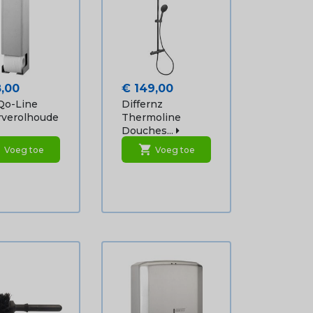
Prijs
8,00
€ 149,00
Qo-Line
Differnz
rverolhoude
Thermoline
Douches...
rt
shopping_cart
Voeg toe
Voeg toe