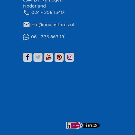
6541 BT Nijmegen
Nederland
phone
024 - 206 1340
mail
info@noviostores.nl
06 - 376 867 19