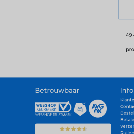
49 
pr
Betrouwbaar
Inf
Klant
Conta
Beste
Betal
Verze
Ruile